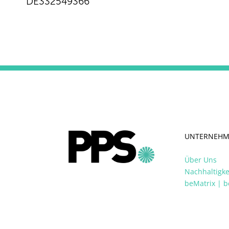
DE332549366
UNTERNEH
Über Uns
Nachhaltigke
beMatrix | b